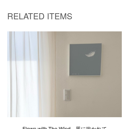
RELATED ITEMS
Flown with The Wind 風に吹かれて