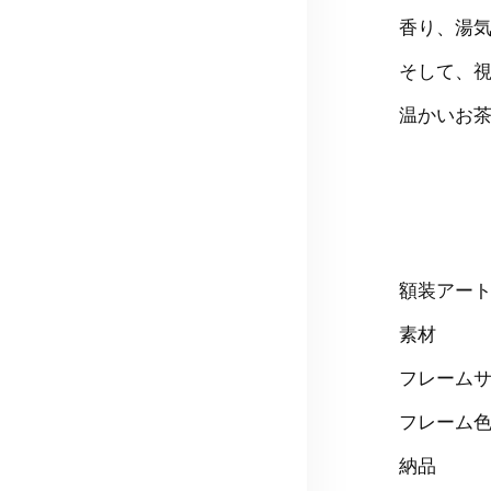
香り、湯
そして、
温かいお
額装アー
素材 
フレームサイ
フレーム
納品 1