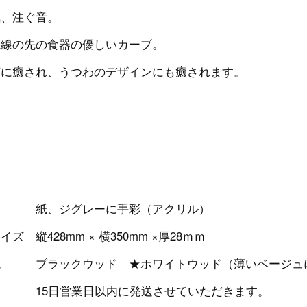
気、注ぐ音。
視線の先の食器の優しいカーブ。
茶に癒され、うつわのデザインにも癒されます。
ト
紙、ジグレーに手彩（アクリル）
ズ 縦428mm × 横350mm ×厚28ｍｍ
色 ブラックウッド ★ホワイトウッド（薄いベージュ
5日営業日以内に発送させていただきます。