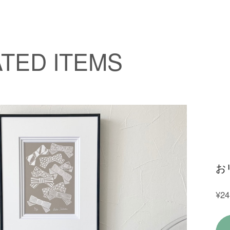
TED ITEMS
お
¥24