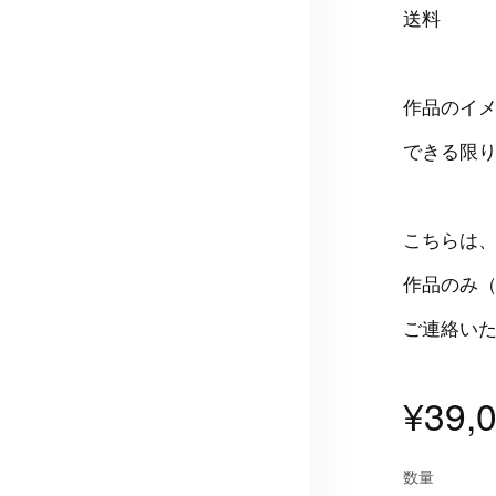
送料 
作品のイ
できる限
こちらは
作品のみ（
ご連絡い
¥39,
数量